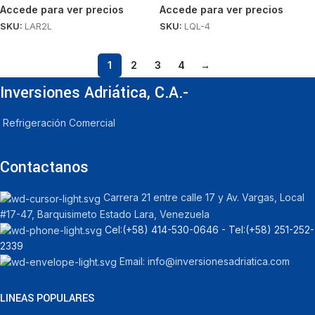
Accede para ver precios
Accede para ver precios
SKU:
LAR2L
SKU:
LQL-4
1
2
3
4
→
Inversiones Adriática, C.A.-
Refrigeración Comercial
Contactanos
Carrera 21 entre calle 17 y Av. Vargas, Local
#17-47, Barquisimeto Estado Lara, Venezuela
Cel:‪(+58) 414-530-0646‬ - Tel:‪(+58) 251-252-
2339
Email: info@inversionesadriatica.com
LINEAS POPULARES