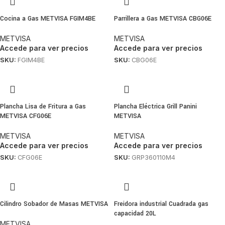
Cocina a Gas METVISA FGIM4BE
Parrillera a Gas METVISA CBG06E
METVISA
METVISA
Accede para ver precios
Accede para ver precios
SKU:
FGIM4BE
SKU:
CBG06E
Plancha Lisa de Fritura a Gas
Plancha Eléctrica Grill Panini
METVISA CFG06E
METVISA
METVISA
METVISA
Accede para ver precios
Accede para ver precios
SKU:
CFG06E
SKU:
GRP360110M4
Cilindro Sobador de Masas METVISA
Freidora industrial Cuadrada gas
capacidad 20L
METVISA