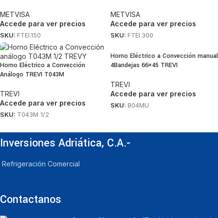
METVISA
METVISA
Accede para ver precios
Accede para ver precios
SKU:
FTEI.150
SKU:
FTEI.300
Horno Eléctrico a Convección manual
Horno Eléctrico a Convección
4Bandejas 66×45 TREVI
Análogo TREVI T043M
TREVI
TREVI
Accede para ver precios
Accede para ver precios
SKU:
B04MU
SKU:
T043M 1/2
Inversiones Adriática, C.A.-
Refrigeración Comercial
Contactanos