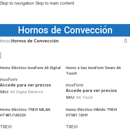
Skip to navigation
Skip to main content
Hornos de Convección
Inicio
/
Hornos de Convección
Horno Eléctrico InoxForni A5 Digital
Horno a Gas InoxForni Smart A6
Touch
inoxForni
Accede para ver precios
inoxForni
Accede para ver precios
SKU:
A5 Digital Eléctrico
SKU:
A6 Touch
Horno Eléctrico TREVI MILAN
Horno Eléctrico Híbrido TREVI
HT4B1/1AD220
HT5B1-1DHY
TREVI
TREVI