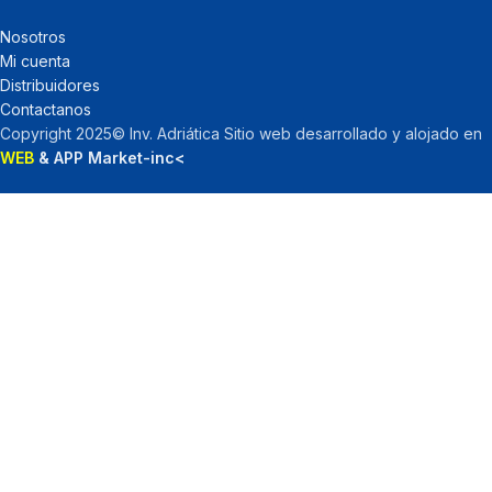
Nosotros
Mi cuenta
Distribuidores
Contactanos
Copyright 2025© Inv. Adriática Sitio web desarrollado y alojado en
WEB
& APP Market-inc<
Inicio
Menu
Filtros
Catalogo
Mi cuenta
Utilizamos cookies para mejorar su experiencia en nuestro
sitio web. Al navegar por este sitio web, acepta nuestro uso de