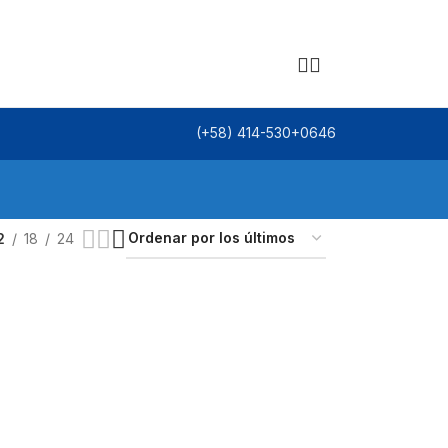
(+58) 414-530+0646
2
18
24