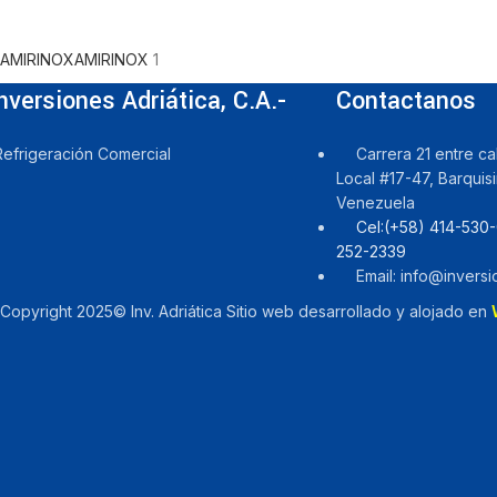
AMIRINOX
AMIRINOX
1
nversiones Adriática, C.A.-
Contactanos
efrigeración Comercial
Carrera 21 entre cal
Local #17-47, Barquis
Venezuela
Cel:‪(+58) 414-530-
252-2339
Email: info@invers
Copyright 2025© Inv. Adriática Sitio web desarrollado y alojado en