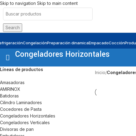
Skip to navigation
Skip to main content
Search
efrigeración
Congelación
Preparación dinamica
Empacado
Cocción
Produ
Congeladores Horizontales
Líneas de productos
Inicio
/
Congeladores
Amasadoras
AMIRINOX
Batidoras
Cilindro Laminadores
Cocedores de Pasta
Congeladores Horizontales
Congeladores Verticales
Divisoras de pan
Embutidoras