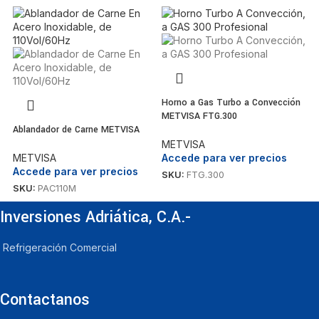
H
m
Horno a Gas Turbo a Convección
METVISA FTG.300
T
Ablandador de Carne METVISA
A
METVISA
S
METVISA
Accede para ver precios
Accede para ver precios
SKU:
FTG.300
SKU:
PAC110M
Inversiones Adriática, C.A.-
Refrigeración Comercial
Contactanos