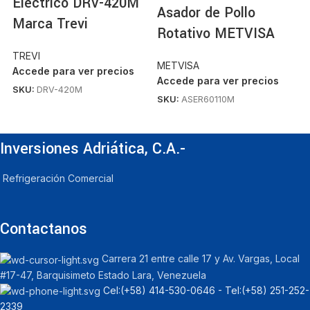
Eléctrico DRV-420M
Asador de Pollo
C
Marca Trevi
Rotativo METVISA
F
TREVI
METVISA
Accede para ver precios
M
Accede para ver precios
A
SKU:
DRV-420M
SKU:
ASER60110M
S
Inversiones Adriática, C.A.-
Refrigeración Comercial
Contactanos
Carrera 21 entre calle 17 y Av. Vargas, Local
#17-47, Barquisimeto Estado Lara, Venezuela
Cel:‪(+58) 414-530-0646‬ - Tel:‪(+58) 251-252-
2339