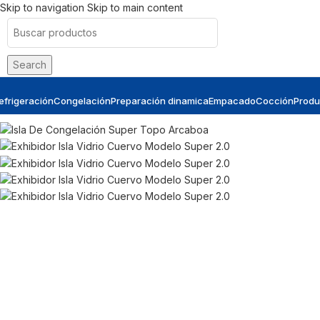
Skip to navigation
Skip to main content
Search
efrigeración
Congelación
Preparación dinamica
Empacado
Cocción
Produ