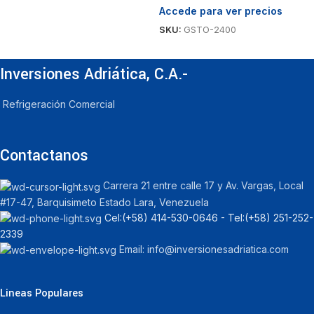
Accede para ver precios
G
A
SKU:
GSTO-2400
S
Inversiones Adriática, C.A.-
Refrigeración Comercial
Contactanos
Carrera 21 entre calle 17 y Av. Vargas, Local
#17-47, Barquisimeto Estado Lara, Venezuela
Cel:‪(+58) 414-530-0646‬ - Tel:‪(+58) 251-252-
2339
Email: info@inversionesadriatica.com
Lineas Populares