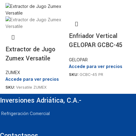
Enfriador Vertical
GELOPAR GCBC-45
Extractor de Jugo
E
PR
Zumex Versatile
G
GELOPAR
Accede para ver precios
ZUMEX
G
SKU:
GCBC-45 PR
Accede para ver precios
A
SKU:
Versatile ZUMEX
S
Inversiones Adriática, C.A.-
Refrigeración Comercial
Contactanos